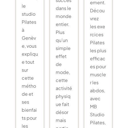
ement.
le
dans le
Décou
studio
monde
vrez
Pilates
entier.
les exe
à
Plus
rcices
Genèv
qu’un
Pilates
e, vous
simple
les plus
expliqu
effet
efficac
e tout
de
es pour
sur
mode,
muscle
cette
cette
r les
métho
activité
abdos,
de et
physiq
avec
ses
ue fait
MB
bienfai
désor
Studio
ts pour
mais
Pilates,
les
partie