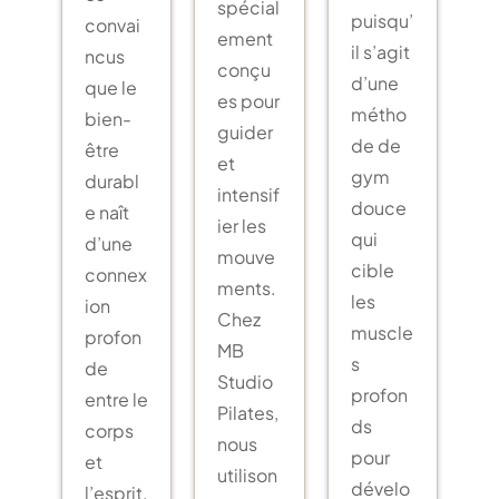
spécial
puisqu’
convai
ement
il s’agit
ncus
conçu
d’une
que le
es pour
métho
bien-
guider
de de
être
et
gym
durabl
intensif
douce
e naît
ier les
qui
d’une
mouve
cible
connex
ments.
les
ion
Chez
muscle
profon
MB
s
de
Studio
profon
entre le
Pilates,
ds
corps
nous
pour
et
utilison
dévelo
l’esprit.