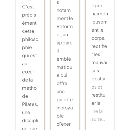
s
pper
C’est
notam
harmon
précis
ment le
ieusem
ément
Reform
ent le
cette
er, un
corps,
philoso
appare
rectifie
phie
il
r les
qui est
emblé
mauvai
au
matiqu
ses
cœur
e qui
postur
de la
offre
es et
métho
une
restitu
de
palette
er la…
Pilates,
incroya
lire la
une
ble
suite…
discipli
d’exer
ne que