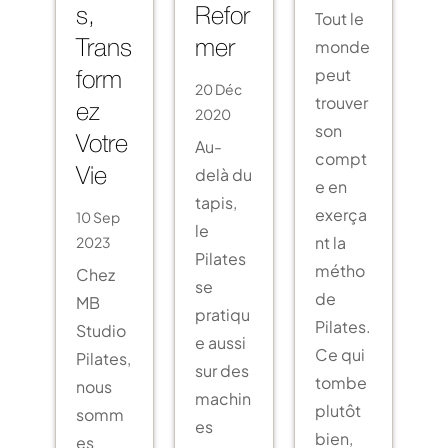
Tout le
s,
Refor
monde
Trans
mer
peut
form
20 Déc
trouver
ez
2020
son
Au-
Votre
compt
delà du
Vie
e en
tapis,
exerça
10 Sep
le
nt la
2023
Pilates
métho
Chez
se
de
MB
pratiqu
Pilates.
Studio
e aussi
Ce qui
Pilates,
sur des
tombe
nous
machin
plutôt
somm
es
bien,
es