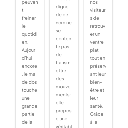
peuven
nos
digne
t
visiteur
de ce
freiner
s de
nom ne
le
retrouv
se
quotidi
er un
conten
en.
ventre
te pas
Aujour
plat
de
d’hui
tout en
transm
encore
préserv
ettre
, le mal
ant leur
des
de dos
bien-
mouve
touche
être et
ments :
une
leur
elle
grande
santé.
propos
partie
Grâce
e une
de la
à la
véritabl