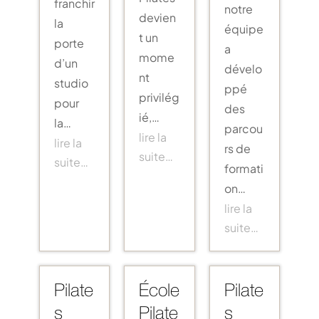
franchir
notre
devien
la
équipe
t un
porte
a
mome
d’un
dévelo
nt
studio
ppé
privilég
pour
des
ié,…
la…
parcou
lire la
lire la
rs de
suite…
suite…
formati
on…
lire la
suite…
Pilate
École
Pilate
s
Pilate
s