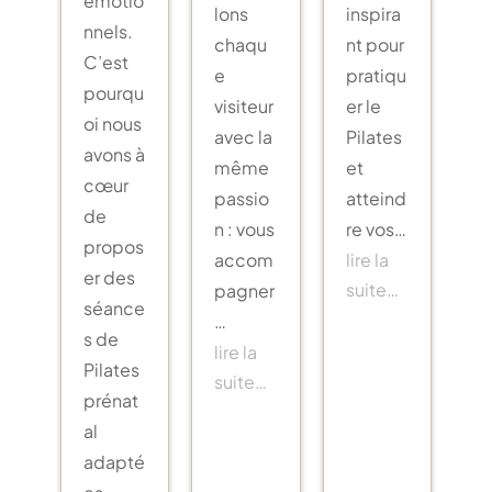
lons
inspira
nnels.
chaqu
nt pour
C’est
e
pratiqu
pourqu
visiteur
er le
oi nous
avec la
Pilates
avons à
même
et
cœur
passio
atteind
de
n : vous
re vos…
propos
accom
lire la
er des
suite…
pagner
séance
…
s de
lire la
Pilates
suite…
prénat
al
adapté
es,…