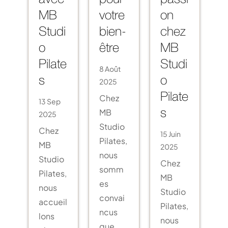
MB
votre
on
Studi
bien-
chez
o
être
MB
Pilate
Studi
8 Août
s
2025
o
Chez
Pilate
13 Sep
MB
2025
s
Studio
Chez
15 Juin
Pilates,
MB
2025
nous
Studio
Chez
somm
Pilates,
MB
es
nous
Studio
convai
accueil
Pilates,
ncus
lons
nous
que