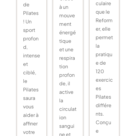
culaire
de
à un
que le
Pilates
mouve
Reform
! Un
ment
er, elle
sport
énergé
permet
profon
tique
la
d,
et une
pratiqu
intense
respira
e de
et
tion
120
ciblé,
profon
exercic
le
de, il
es
Pilates
active
Pilates
saura
la
différe
vous
circulat
nts.
aider à
ion
Conçu
affiner
sangui
e
votre
ne et