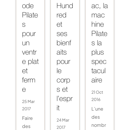
ode
Hund
ac, la
Pilate
red
mac
s
et
hine
pour
ses
Pilate
un
bienf
s la
ventr
aits
plus
e plat
pour
spec
et
le
tacul
ferm
corp
aire
e
s et
21 Oct
l’espr
2016
25 Mar
L’une
2017
it
des
Faire
24 Mar
nombr
des
2017