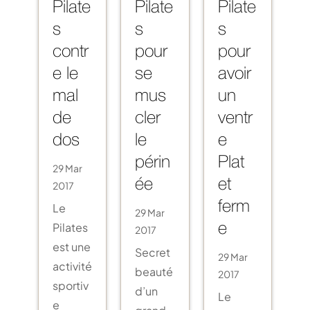
Pilate
Pilate
Pilate
s
s
s
contr
pour
pour
e le
se
avoir
mal
mus
un
de
cler
ventr
dos
le
e
périn
Plat
29 Mar
2017
ée
et
Le
ferm
29 Mar
Pilates
2017
e
est une
Secret
29 Mar
activité
beauté
2017
sportiv
d’un
Le
e
grand