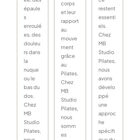
corps
épaule
restent
et leur
s
essenti
rapport
enroulé
els.
au
es, des
Chez
mouve
douleu
MB
ment
rs dans
Studio
grâce
la
Pilates,
au
nuque
nous
Pilates.
ou le
avons
Chez
bas du
dévelo
MB
dos.
ppé
Studio
Chez
une
Pilates,
MB
approc
nous
Studio
he
somm
Pilates,
spécifi
es
nous
que du