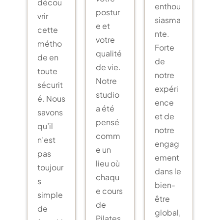
décou
enthou
postur
vrir
siasma
e et
cette
nte.
votre
métho
Forte
qualité
de en
de
de vie.
toute
notre
Notre
sécurit
expéri
studio
é. Nous
ence
a été
savons
et de
pensé
qu’il
notre
comm
n’est
engag
e un
pas
ement
lieu où
toujour
dans le
chaqu
s
bien-
e cours
simple
être
de
de
global,
Pilates