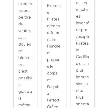
euses
exercic
Exercic
machin
es pour
e
es
perdre
Pilates
inventé
du
d’écha
es par
ventre,
uffeme
Joseph
sans
nt, le
Pilates,
douleu
Hundre
le
r ni
d
Cadilla
blessur
prépar
c est la
es,
e le
plus
c’est
corps
impres
possibl
et
sionna
e
l’esprit
nte.
grâce à
à
Plus
la
l’effort.
specta
métho
Grâce