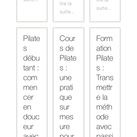
lire la
suite…
suite…
Pilate
Cour
Form
s
s de
ation
débu
Pilate
Pilate
tant :
s :
s :
com
une
Trans
men
prati
mettr
cer
que
e la
en
sur
méth
douc
mes
ode
eur
ure
avec
avec
pour
passi