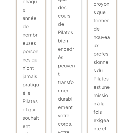
chaqu
croyon
des
e
s que
cours
année
former
de
de
de
Pilates
nombr
nouvea
bien
euses
ux
encadr
person
profes
és
nes qui
sionnel
peuven
n’ont
s du
t
jamais
Pilates
transfo
pratiqu
est une
rmer
é le
missio
durabl
Pilates
n à la
ement
et qui
fois
votre
souhait
exigea
corps,
ent
nte et
votre