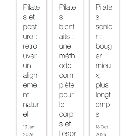
Pilate
Pilate
Pilate
s et
s
s
post
bienf
senio
ure :
aits :
r :
retro
une
boug
uver
méth
er
un
ode
mieu
align
com
x,
eme
plète
plus
nt
pour
longt
natur
le
emp
el
corp
s
s et
13 Jan
18 Oct
2026
l’espr
2025