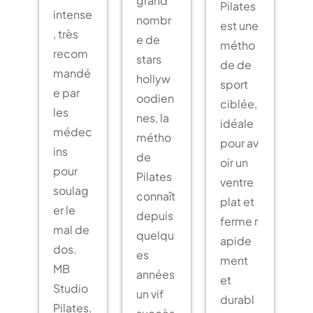
Pilates
intense
nombr
est une
, très
e de
métho
recom
stars
de de
mandé
hollyw
sport
e par
oodien
ciblée,
les
nes, la
idéale
médec
métho
pour av
ins
de
oir un
pour
Pilates
ventre
soulag
connaît
plat et
er le
depuis
ferme r
mal de
quelqu
apide
dos.
es
ment
MB
années
et
Studio
un vif
durabl
Pilates,
succès