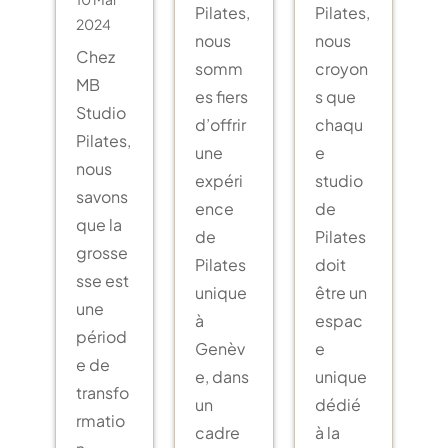
Pilates,
Pilates,
2024
nous
nous
Chez
somm
croyon
MB
es fiers
s que
Studio
d’offrir
chaqu
Pilates,
une
e
nous
expéri
studio
savons
ence
de
que la
de
Pilates
grosse
Pilates
doit
sse est
unique
être un
une
à
espac
périod
Genèv
e
e de
e, dans
unique
transfo
un
dédié
rmatio
cadre
à la
n