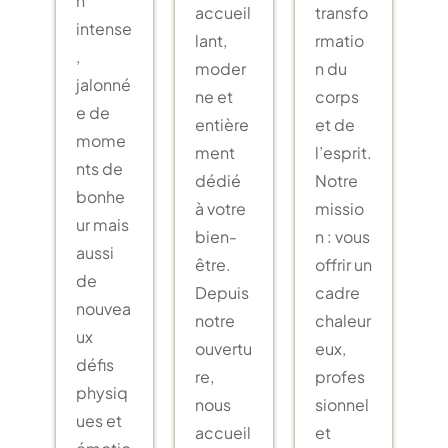
accueil
transfo
intense
lant,
rmatio
,
moder
n du
jalonné
ne et
corps
e de
entière
et de
mome
ment
l’esprit.
nts de
dédié
Notre
bonhe
à votre
missio
ur mais
bien-
n : vous
aussi
être.
offrir un
de
Depuis
cadre
nouvea
notre
chaleur
ux
ouvertu
eux,
défis
re,
profes
physiq
nous
sionnel
ues et
accueil
et
émotio