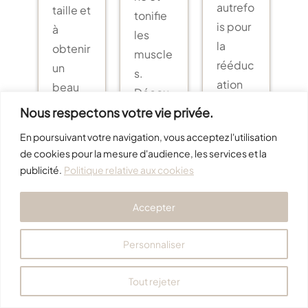
autrefo
taille et
tonifie
is pour
à
les
la
obtenir
muscle
rééduc
un
s.
ation
beau
Décou
des
ventre
Nous respectons votre vie privée.
vrez le
malad
plat,
Hundre
En poursuivant votre navigation, vous acceptez l'utilisation
es
ferme
d, avec
de cookies pour la mesure d'audience, les services et la
alités,
et
MB
publicité.
Politique relative aux cookies
elle…
toniqu
Studio
lire la
e, sans
Pilates,
Accepter
suite…
ressent
le
ir…
Personnaliser
studios
lire la
…
suite…
Tout rejeter
lire la
suite…