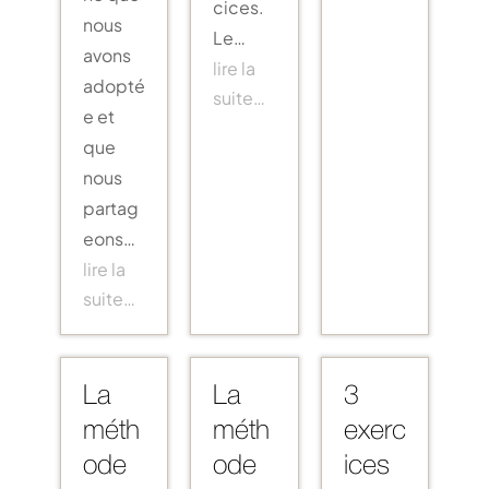
cices.
nous
Le…
avons
lire la
adopté
suite…
e et
que
nous
partag
eons…
lire la
suite…
La
La
3
méth
méth
exerc
ode
ode
ices