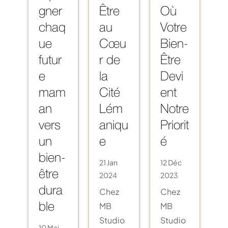
gner
Être
Où
chaq
au
Votre
ue
Cœu
Bien-
futur
r de
Être
e
la
Devi
mam
Cité
ent
an
Lém
Notre
vers
aniqu
Priorit
un
e
é
bien-
21 Jan
12 Déc
être
2024
2023
Chez
Chez
dura
MB
MB
ble
Studio
Studio
10 Mai