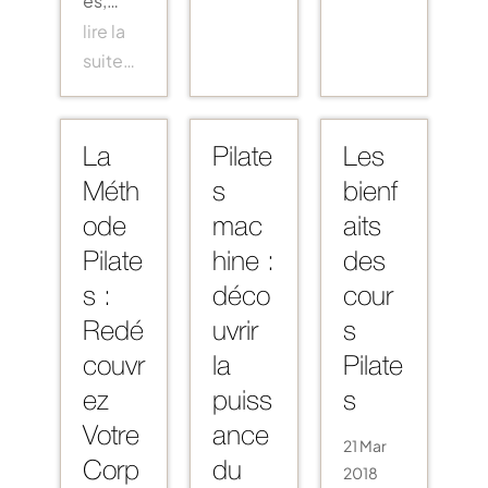
lire la
suite…
La
Pilate
Les
Méth
s
bienf
ode
mac
aits
Pilate
hine :
des
s :
déco
cour
Redé
uvrir
s
couvr
la
Pilate
ez
puiss
s
Votre
ance
21 Mar
Corp
du
2018