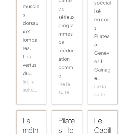
spécial
muscle
de
isé
s
sérieux
en cour
dorsau
progra
s
x et
mmes
Pilates
lombai
de
à
res.
rééduc
Genèv
Les
ation
e ! 1-
vertus
comm
Gainag
du…
e…
e…
lire la
lire la
lire la
suite…
suite…
suite…
La
Pilate
Le
méth
s : le
Cadill