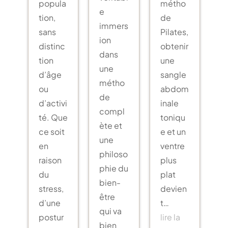
popula
métho
e
tion,
de
immers
sans
Pilates,
ion
distinc
obtenir
dans
tion
une
une
d’âge
sangle
métho
ou
abdom
de
d’activi
inale
compl
té. Que
toniqu
ète et
ce soit
e et un
une
en
ventre
philoso
raison
plus
phie du
du
plat
bien-
stress,
devien
être
d’une
t…
qui va
postur
lire la
bien