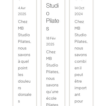
Studi
4 Avr
14 Oct
2025
o
2024
Chez
Chez
Pilate
MB
MB
s
Studio
Studio
18 Fév
Pilates,
Pilates,
2025
nous
nous
Chez
savons
savons
MB
à quel
combi
Studio
point
en il
Pilates,
les
peut
nous
douleu
être
savons
rs
import
qu’une
dorsale
ant
école
s
pour
Pilates