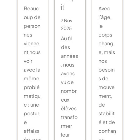
Beauc
Avec
it
oup de
l’âge,
7 Nov
person
le
2025
nes
corps
Au fil
vienne
chang
des
nt nous
e, mais
années
voir
nos
, nous
avec la
besoin
avons
même
s de
vu de
problé
mouve
nombr
matiqu
ment,
eux
e : une
de
élèves
postur
stabilit
transfo
e
é et de
rmer
affaiss
confian
leur
ée, des
ce