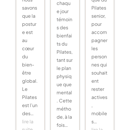
chaqu
savons
Pilates
e jour
que la
senior,
témoin
postur
pour
s des
e est
accom
bienfai
au
pagner
ts du
cœur
les
Pilates,
du
person
tant sur
bien-
nes qui
le plan
être
souhait
physiq
global.
ent
ue que
Le
rester
mental
Pilates
actives
. Cette
est l’un
,
métho
des…
mobile
de, à la
lire la
s…
fois…
suite…
lire la