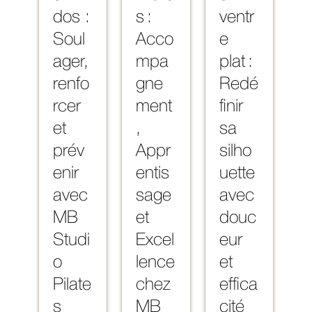
dos :
s :
ventr
Soul
Acco
e
ager,
mpa
plat :
renfo
gne
Redé
rcer
ment
finir
et
,
sa
prév
Appr
silho
enir
entis
uette
avec
sage
avec
MB
et
douc
Studi
Excel
eur
o
lence
et
Pilate
chez
effica
s
MB
cité