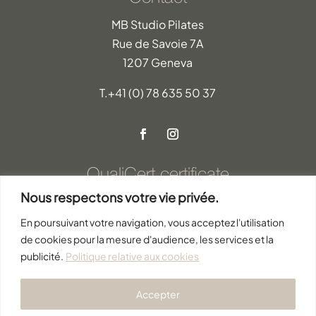
MB Studio Pilates
Rue de Savoie 7A
1207 Geneva
T.
+41 (0) 78 635 50 37
QualiCert certificate
Nous respectons votre vie privée.
Qualicert 2025 certificate
En poursuivant votre navigation, vous acceptez l'utilisation
de cookies pour la mesure d'audience, les services et la
Actualités sur les cours de Pilates à Genève
publicité.
Politique relative aux cookies
Accepter