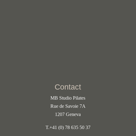
Rejoignez une formation où la pédagogie fait la
différence. Commencez votre voyage avec MB
Studio Pilates dès aujourd’hui !
CONTACTEZ-NOUS
Contact
MB Studio Pilates
Rue de Savoie 7A
1207 Geneva
T.
+41 (0) 78 635 50 37