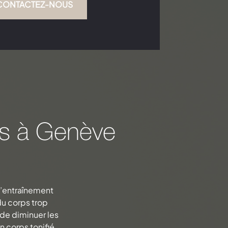
CONTACTEZ-NOUS
tes à Genève
d’entraînement
du corps trop
de diminuer les
 corps tonifié..