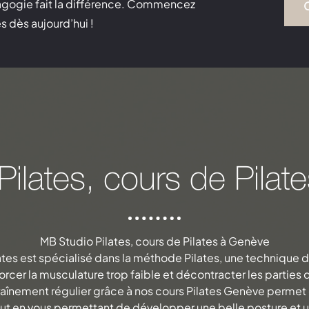
agogie fait la différence. Commencez
s dès aujourd’hui !
ilates, cours de Pila
MB Studio Pilates, cours de Pilates à Genève
ates est spécialisé dans la méthode Pilates, une technique 
orcer la musculature trop faible et décontracter les parties 
raînement régulier grâce à nos cours Pilates Genève permet 
t en vous permettant de développer une belle posture et un